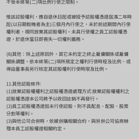
不受本條第(二)項比例行使之限制。
惟該認股權利，應自退休日起或被授予認股權憑證屆滿二年時
起(以日期較晚者為主)三個月內行使之，未於前述期間內行使
權利者，視同放棄其認股權利。未具行使權之員工認股權憑
證，於退休當日即喪失一切權利義務。
(8)其他：除上述原因外，其它未約定之終止雇傭關係或雇傭
關係調整，依本條第(二)項所規定之權利行使時程及比例、或
得由董事長另行核定其認股權利行使時限及比例。
11.其他認股條件:
(1)放棄認股權權利之認股權憑證處理方式:放棄認股權權利之
認股權憑證本公司將予以收回註銷不再發行。
(2)員工認股權憑證如未行使認股，則不具配息、配股、股票
分割等權利。
(3)與他公司合併時，依據併購相關合約，與另併公司協商辦
理本員工認股權證相關約定。