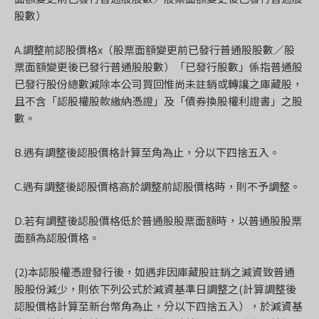
股數）
A.調整前認股價格x（股票面額變更前已發行普通股股數／股
票面額變更後已發行普通股股數）「已發行股數」係指普通股
已發行股份總數減除本公司買回惟尚未註銷或轉讓之庫藏股，
且不含「認股權股款繳納憑證」及「債券換股權利證書」之股
數。
B.遇有調整後認股價格計算至角為止，分以下四捨五入。
C.遇有調整後認股價格高於調整前認股價格時，則不予調整。
D.若有調整後認股價格低於普通股股票面額時，以普通股股票
面額為認股價格。
(2)本認股權憑證發行後，如遇非因庫藏股註銷之減資致普通
股股份減少，則依下列公式於減資基準日調整之(計算調整後
認股價格計算至新台幣角為止，分以下四捨五入），於減資基