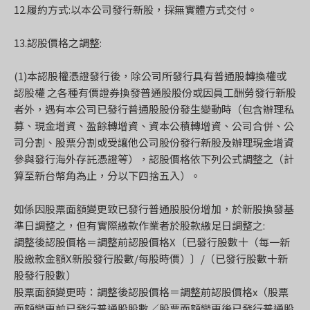
12.履約方式:以本公司發行新股，採無實體方式交付。
13.認股價格之調整:
(1)本認股權憑證發行後，除公司所發行具有普通股轉換權或
認股權 之各種有價證券換發普通股股份或因員工酬勞發行新股
者外，遇有本公司已發行普通股股份發生變動時（包含辦理私
募、現金增資、盈餘轉增資、資本公積轉增資、公司合併、公
司分割、股票分割或受讓他公司股份發行新股及辦理現金增資
參與發行海外存託憑證等），認股價格依下列公式調整之（計
算至新台幣角為止，分以下四捨五入）。
如係因股票面額變更致已發行普通股股份增加，於新股換發基
準日調整之，但有實際繳款作業者於股款繳足日調整之:
調整後認股價格＝調整前認股價格X〔已發行股數十（每一新
股繳款金額X新股發行股數/每股時價）〕/（已發行股數十新
股發行股數）
股票面額變更時：調整後認股價格＝調整前認股價格x（股票
面額變更前已發行普通股股數／股票面額變更後已發行普通股