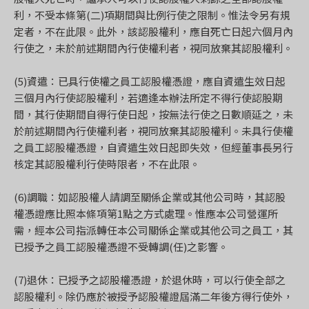
利，不受本條第(二)項期間與比例行使之限制。惟法令另有規
定者，不在此限。此外，該認股權利，應自死亡日起六個月內
行使之，未於前述期間內行使權利者，視同放棄其認股權利。
(5)資遣：已具行使權之員工認股權憑證，應自資遣生效日起
三個月內行使認股權利，若適逢本辦法所定不得行使認股期
間，其行使期間自得行使日起，按無法行使之日數順延之，未
於前述期間內行使權利者，視同放棄其認股權利。未具行使權
之員工認股權憑證，自資遣生效日起即失效，但經董事長另行
核定其認股權利行使時限者，不在此限。
(6)調職：如認股權人請調至關係企業或其他公司時，其認股
權憑證應比照本條項第1點之方式處理。惟應本公司營運所
需，經本公司指派轉任本公司關係企業或其他公司之員工，其
已授予之員工認股權憑證不受轉調(任)之影響。
(7)退休：已授予之認股權憑證，於退休時，可以行使全部之
認股權利。除仍應於被授予認股權證屆滿二年後方得行使外，