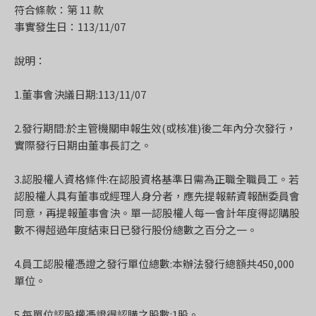
符合條款：第 11 款
事實發生日：113/11/07
說明：
1.董事會決議日期:113/11/07
2.發行期間:於主管機關申報生效(或核准)後二年內分次發行，
實際發行日期由董事長訂之。
3.認股權人資格條件:在認股資格基準日需為正職全職員工。若
認股權人具有董事或經理人身分者，應先提報薪資報酬委員會
同意，再提報董事會決。單一認股權人每一會計年度得認購股
數不得超過年度結束日已發行股份總數之百分之一。
4.員工認股權憑證之發行單位總數:本辦法發行總額共450,000
單位。
5.每單位認股權憑證得認購之股數:1股。