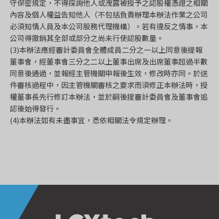
守保密規定，不得探詢他人或洩露被授予之認股權憑證之相關
內容及個人權益告知他人（不包括負責辦理本辦法作業之公司
必須知情人員及本公司股務代理機構）。若有違反之情事，本
公司得撤銷其全部或部分之尚未行使認股數量。
(3)本辦法應經審計委員會全體成員二分之一以上同意後提報
董事會，經董事會三分之二以上董事出席及出席董事超過半數
同意後通過，並報經主管機關申報後生效，修改時亦同。於送
件審核過程中，因主管機關審核之要求而須修正本辦法時，授
權董事長先行修訂本辦法，並於嗣後提審計委員會及董事會追
認後始得發行。
(4)本辦法如有未盡事宜，悉依相關法令規定辦理。