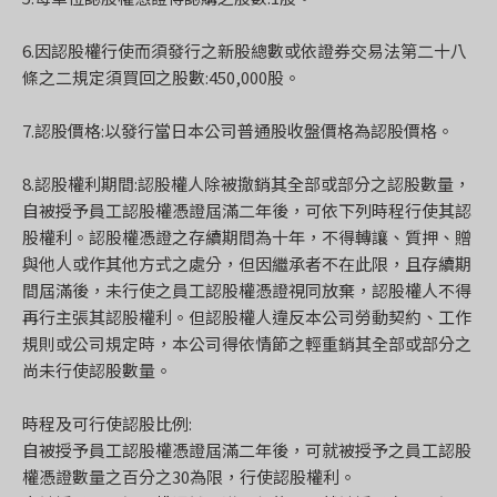
6.因認股權行使而須發行之新股總數或依證券交易法第二十八
條之二規定須買回之股數:450,000股。
7.認股價格:以發行當日本公司普通股收盤價格為認股價格。
8.認股權利期間:認股權人除被撤銷其全部或部分之認股數量，
自被授予員工認股權憑證屆滿二年後，可依下列時程行使其認
股權利。認股權憑證之存續期間為十年，不得轉讓、質押、贈
與他人或作其他方式之處分，但因繼承者不在此限，且存續期
間屆滿後，未行使之員工認股權憑證視同放棄，認股權人不得
再行主張其認股權利。但認股權人違反本公司勞動契約、工作
規則或公司規定時，本公司得依情節之輕重銷其全部或部分之
尚未行使認股數量。
時程及可行使認股比例:
自被授予員工認股權憑證屆滿二年後，可就被授予之員工認股
權憑證數量之百分之30為限，行使認股權利。