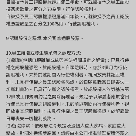
自被授予員工認股權憑證屆滿三年後，可就被授予之員工認股
權憑證數量之百分之70為限，行使認股權利。
自被授予員工認股權憑證屆滿四年後，可就被授予之員工認股
權憑證數量之百分之100為限，行使認股權利。
9.認購股份之種類: 本公司普通股股票。
10.員工離職或發生繼承時之處理方式:
(1)離職(包括自願離職或依勞基法相關規定之解僱)：已具行使
權之認股權憑證，於認股權人自願離職時，應於3個月內行使
認股權利，未於前述期間內行使權利者，視同放棄其認股權
利；未具行使權之員工認股權憑證，於自願離職當日即喪失一
切權利義務。已具行使權之認股權證，於認股權人依勞基法第
12條或工作規則約定之開除解雇者，規定予以解雇者應於當日
行使已具行使權之認股權利，未於前述期間內行使權利者，視
同放棄其認股權利；未具行使權之員工認股權憑證，於解雇當
日即喪失一切權利義務。
(2)留職停薪：依政府法令規定及遇個人重大疾病、家庭重大
變故、赴國外進修等原因，請經由本公司核准辦理留職停薪之