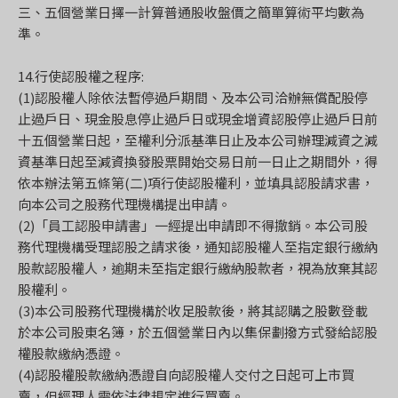
三、五個營業日擇一計算普通股收盤價之簡單算術平均數為
準。
14.行使認股權之程序:
(1)認股權人除依法暫停過戶期間、及本公司洽辦無償配股停
止過戶日、現金股息停止過戶日或現金增資認股停止過戶日前
十五個營業日起，至權利分派基準日止及本公司辦理減資之減
資基準日起至減資換發股票開始交易日前一日止之期間外，得
依本辦法第五條第(二)項行使認股權利，並填具認股請求書，
向本公司之股務代理機構提出申請。
(2)「員工認股申請書」一經提出申請即不得撤銷。本公司股
務代理機構受理認股之請求後，通知認股權人至指定銀行繳納
股款認股權人，逾期未至指定銀行繳納股款者，視為放棄其認
股權利。
(3)本公司股務代理機構於收足股款後，將其認購之股數登載
於本公司股東名簿，於五個營業日內以集保劃撥方式發給認股
權股款繳納憑證。
(4)認股權股款繳納憑證自向認股權人交付之日起可上市買
賣，但經理人需依法律規定進行買賣。