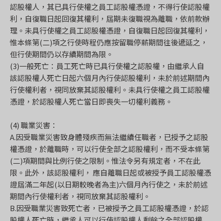
認股權人，其已具行使權之員工認股權憑證，不得行使認股權
利，自復職日起回復其權利，屆期未復職視為離職，依前款辦
理。未具行使權之員工認股權憑證，自復職日起回復其權利，
惟本條第(二)項之行使時程仍應按留職停薪期間往後遞延之，
但行使期間仍以存續期間為限。
(3)一般死亡：員工死亡時已具行使權之認股權，由繼承人自
該認股權人死亡日起六個月內行使認股權利，未於前述期間內
行使權利者，視同放棄其認股權利。未具行使權之員工認股權
憑證，於認股權人死亡當日即喪失一切權利義務。
(4) 職業災害：
A.因受職業災害致身體殘疾而無法繼續任職者，已授予之認股
權憑證，於離職時，可以行使全部之認股權利，而不受本條第
(二)項期間與比例行使之限制。惟法令另有規定者，不在此
限。此外，該認股權利， 應自離職日起或被授予員工認股權憑
證屆滿二年起(以日期較晚者為主)六個月內行使之，未於前述
期間內行使權利者，視同放棄其認股權利。
B.因受職業災害致死亡者，已被授予之員工認股權憑證，於認
股權人死亡時，繼承人可以行使認股權人剩餘之全部認股權