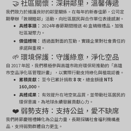
🤝 社區關懷：深耕鄰里，溫馨傳遞
我們致力於維護良好的鄰里關係。在每年的新春佳節，公司定
期舉辦「敦親睦鄰」活動，向社區居民與合作單位表達感謝。
具體事蹟：
2024年春節期間贈送 40 盒精緻禮品，加強
社區凝聚力。
價值體現：
透過面對面的互動，實踐企業對社會責任的
承諾與重視。
🌱 環境保護：守護綠意，淨化空品
自 2017 年起，我們積極參與高雄市政府環保局推動的「高雄
市空品淨化區管理計畫」，以實際行動支持綠化與植栽認養。
累積貢獻：
至今已累計捐款
8 次
，總金額達
NT$
160,000
。
具體成果：
有效提升在地空氣品質，並帶動社區居民的
環保意識，為地球永續發展貢獻心力。
❤️ 弱勢支持：支持公益，愛不缺席
我們將節慶贈禮轉化為公益力量，長期採購社會福利機構產
品，支持弱勢群體自力更生。