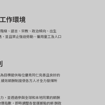
工作環境
、階級、語言、宗教、政治傾向、出生
待遇，並且禁止強迫勞動、僱用童工及人口
利
以此為目標提供每位優秀同仁完善且良好的
 績效薪酬制度使各方人才全力發揮所
爭力，並透過參與全球和本地同業的薪酬
物價指數，即時調整各營運據點的薪 酬政