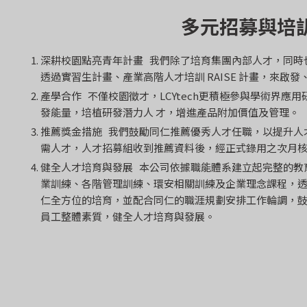
多元招募與培
深耕校園點亮青年計畫 我們除了培育集團內部人才，同時
透過實習生計畫、產業高階人才培訓 RAISE 計畫，來啟
產學合作 不僅校園徵才，LCYtech更積極參與學術界應
發能量，培植研發潛力人 才，增進產品附加價值及管理。
推薦獎金措施 我們鼓勵同仁推薦優秀人才任職，以提升人
需人才，人才招募組收到推薦資料後，經正式錄用之次月核發推薦
健全人才培育與發展 本公司依據職能體系建立起完整的教
業訓練、各階管理訓練、環安相關訓練及企業理念課程，透過實體
仁全方位的培育，並配合同仁的職涯規劃安排工作輪調，
員工整體素質，健全人才培育與發展。