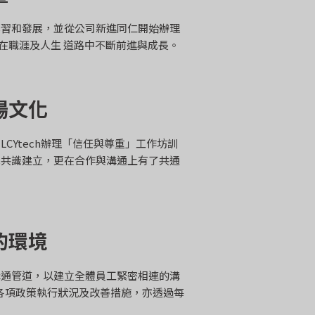
學習和發展，並從公司新進同仁開始辦理
絡，在職涯及人生 道路中不斷前進與成長。
場文化
CYtech辦理「信任與尊重」工作坊訓
隊共識建立，更在合作與溝通上有了共通
的環境
溝通管道，以建立全體員工緊密相連的溝
之各項政策執行狀況及改善措施，亦透過每