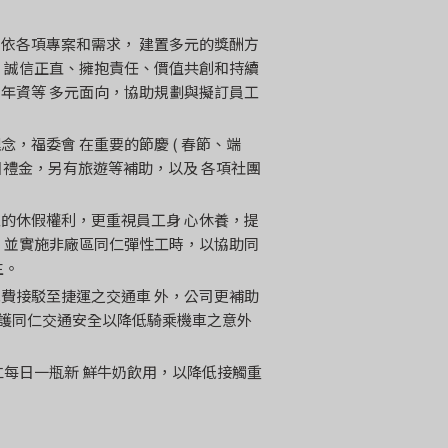
依各項專案和需求， 建置多元的獎酬方
、誠信正直、擁抱責任、價值共創和持續
年資等 多元面向，協助規劃與擬訂員工
，福委會 在重要的節慶 ( 春節、端
生日禮金，另有旅遊等補助，以及 各項社團
的休假權利，更重視員工身 心休養，提
，並實施非廠區同仁彈性工時，以協助同
生。
費接駁至捷運之交通車 外，公司更補助
要維護同仁交通安全以降低騎乘機車之意外
仁每日一瓶新 鮮牛奶飲用，以降低接觸重