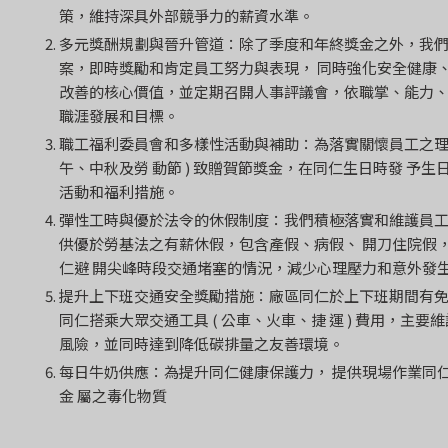
策，維持深具外部競爭力的薪資水準。
多元獎酬規劃與晉升管道：除了季度和年終獎金之外，我們
案，即時獎勵和肯定員工努力與表現， 同時強化安全健康
改善的核心價值，並定期召開人事評議會，依職掌、能力、
職涯發展和目標。
職工福利委員會和多樣性活動與補助：為落實關懷員工之理念
午、中秋及勞 動節 ) 致贈賀節獎金，在同仁生日時發 予
活動和福利措施。
彈性工時與優於法令的休假制度：我們積極落實和維護員工
供優於勞基法之有薪休假，包含產假、病假、 開刀住院假
仁避 開尖峰時段交通堵塞的情況，減少心理壓力和意外發
提升上下班交通安全獎勵措施：廠區同仁於上下班期間有免
同仁搭乘大眾交通工具 ( 公車、火車、捷 運 ) 費用，主
風險，並同時達到降低碳排量之友善環境。
每日牛奶供應：為提升同仁健康保護力， 提供現場作業同
金 屬之毒化物質