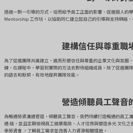
透過一對一引導的方式，從而給予員工正面的影響、促進個人的
Mentorship 工作坊，以協助同仁建立起自己的引導與支持網
建構信任與尊重職
為了促進團隊共識建立，進而形塑信任與尊重的企業文化與氛圍，L
練，在課程中，學習到實際的方法去對待組織成員。除了促進團
的語言和默契，有效地提昇團隊效能。
營造傾聽員工聲音
為暢通勞資溝通管道，傾聽員工聲音，我們持續打造暢通的員工
通 絡，並且定期檢視員工健康風險、人才培育與塑造多元 文化
季勞資會 ，了解員工需求並改善人力資源相關措施，