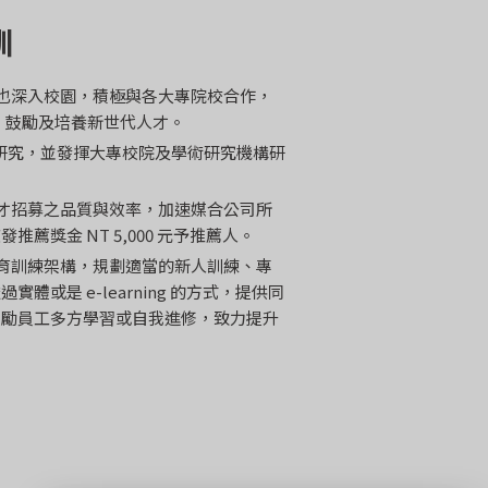
訓
也深入校園，積極與各大專院校合作，
發、鼓勵及培養新世代人才。
用研究，並發揮大專校院及學術研究機構研
才招募之品質與效率，加速媒合公司所
獎金 NT 5,000 元予推薦人。
育訓練架構，規劃適當的新人訓練、專
或是 e-learning 的方式，提供同
鼓勵員工多方學習或自我進修，致力提升