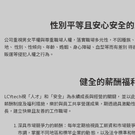
性別平等且安心安全的
公司重視男女平權與尊重職場人權，落實職場多元性，不因種族
地、 性別、性傾向、年齡、婚姻、身心障礙、血型等而有差別 
販運等侵犯人權之行為。
健全的薪酬福
LCYtech視「人才」和「安全」為永續成長與經營的關鍵， 並
薪酬制度及福利措施，樂於與員工共享營運成果，期透過具激勵性
長，建立快樂且友善的工作職場。
深具市場競爭力的薪酬：每年定期檢視員工薪資和市場競
市調，掌握不同地區和標竿企業的動 態，以及法令標準和